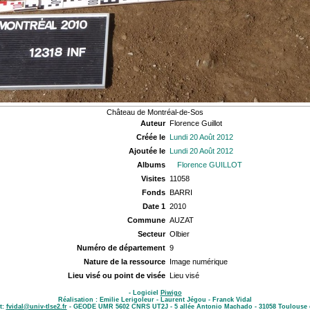
Château de Montréal-de-Sos
Auteur
Florence Guillot
Créée le
Lundi 20 Août 2012
Ajoutée le
Lundi 20 Août 2012
Albums
Florence GUILLOT
Visites
11058
Fonds
BARRI
Date 1
2010
Commune
AUZAT
Secteur
Olbier
Numéro de département
9
Nature de la ressource
Image numérique
Lieu visé ou point de visée
Lieu visé
- Logiciel
Piwigo
Réalisation : Emilie Lerigoleur - Laurent Jégou - Franck Vidal
t:
fvidal@univ-tlse2.fr
- GEODE UMR 5602 CNRS UT2J - 5 allée Antonio Machado - 31058 Toulouse 