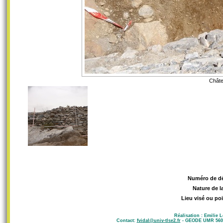
Châte
Numéro de d
Nature de l
Lieu visé ou poi
Réalisation : Emilie 
Contact:
fvidal@univ-tlse2.fr
- GEODE UMR 5602 