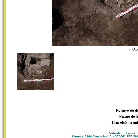
Châte
Numéro de d
Nature de l
Lieu visé ou poi
Réalisation : Emilie 
Contact:
fvidal@univ-tlse2.fr
- GEODE UMR 5602 