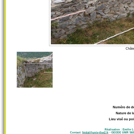
Châte
Numéro de d
Nature de l
Lieu visé ou poi
Réalisation : Emilie 
Contact:
fvidal@univ-tlse2.fr
- GEODE UMR 5602 