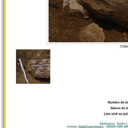
Châte
Numéro de d
Nature de l
Lieu visé ou poi
Réalisation : Emilie 
Contact:
fvidal@univ-tlse2.fr
- GEODE UMR 5602 