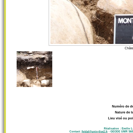
Châte
Numéro de d
Nature de l
Lieu visé ou poi
Réalisation : Emilie 
Contact:
fvidal@univ-tlse2.fr
- GEODE UMR 5602 