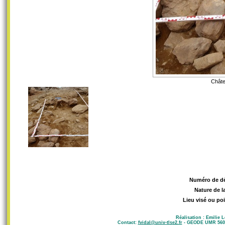
Châte
Numéro de d
Nature de l
Lieu visé ou poi
Réalisation : Emilie 
Contact:
fvidal@univ-tlse2.fr
- GEODE UMR 5602 