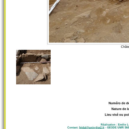
Châte
Numéro de d
Nature de l
Lieu visé ou poi
Réalisation : Emilie 
Contact:
fvidal@univ-tlse2.fr
- GEODE UMR 5602 