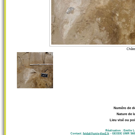
Châte
Numéro de d
Nature de l
Lieu visé ou poi
Réalisation : Emilie 
Contact:
fvidal@univ-tlse2.fr
- GEODE UMR 5602 