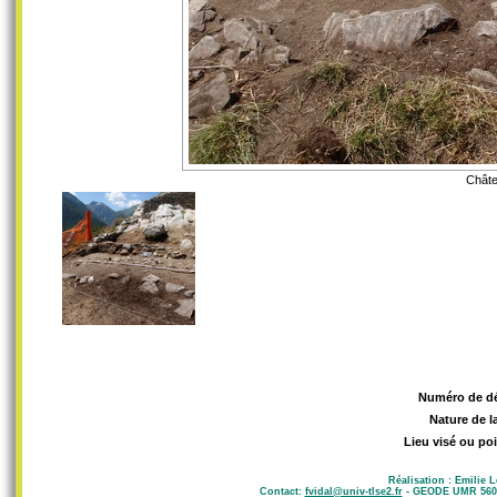
Châte
Numéro de d
Nature de l
Lieu visé ou poi
Réalisation : Emilie 
Contact:
fvidal@univ-tlse2.fr
- GEODE UMR 5602 