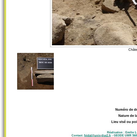
Châte
Numéro de d
Nature de l
Lieu visé ou poi
Réalisation : Emilie 
Contact:
fvidal@univ-tlse2.fr
- GEODE UMR 5602 