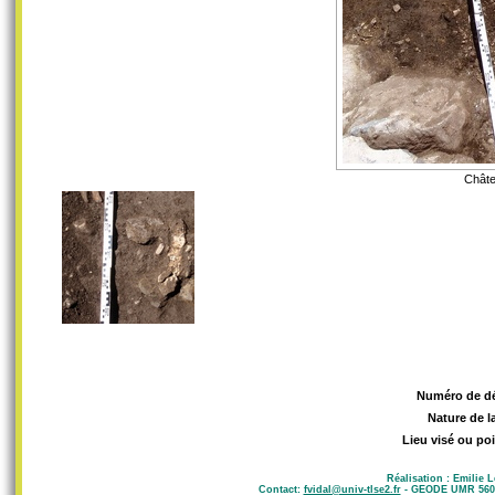
Châte
Numéro de d
Nature de l
Lieu visé ou poi
Réalisation : Emilie 
Contact:
fvidal@univ-tlse2.fr
- GEODE UMR 5602 