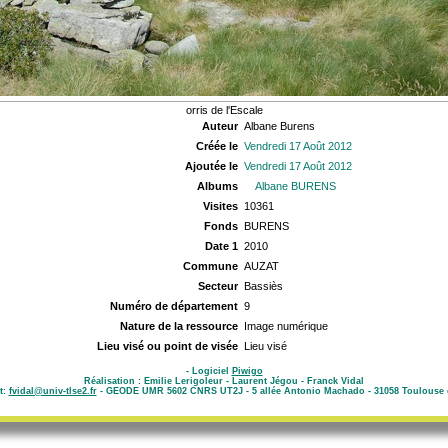
orris de l'Escale
Auteur
Albane Burens
Créée le
Vendredi 17 Août 2012
Ajoutée le
Vendredi 17 Août 2012
Albums
Albane BURENS
Visites
10361
Fonds
BURENS
Date 1
2010
Commune
AUZAT
Secteur
Bassiès
Numéro de département
9
Nature de la ressource
Image numérique
Lieu visé ou point de visée
Lieu visé
- Logiciel
Piwigo
Réalisation : Emilie Lerigoleur - Laurent Jégou - Franck Vidal
t:
fvidal@univ-tlse2.fr
- GEODE UMR 5602 CNRS UT2J - 5 allée Antonio Machado - 31058 Toulouse 