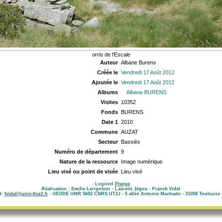
orris de l'Escale
Auteur
Albane Burens
Créée le
Vendredi 17 Août 2012
Ajoutée le
Vendredi 17 Août 2012
Albums
Albane BURENS
Visites
10352
Fonds
BURENS
Date 1
2010
Commune
AUZAT
Secteur
Bassiès
Numéro de département
9
Nature de la ressource
Image numérique
Lieu visé ou point de visée
Lieu visé
- Logiciel
Piwigo
Réalisation : Emilie Lerigoleur - Laurent Jégou - Franck Vidal
t:
fvidal@univ-tlse2.fr
- GEODE UMR 5602 CNRS UT2J - 5 allée Antonio Machado - 31058 Toulouse 