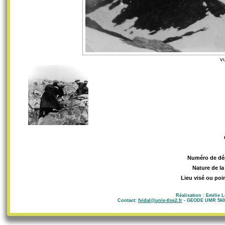
v
Numéro de dé
Nature de la
Lieu visé ou poi
Réalisation : Emilie 
Contact:
fvidal@univ-tlse2.fr
- GEODE UMR 5602 