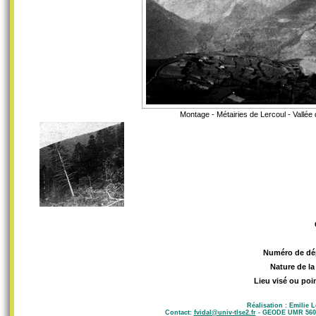
Montage - Métairies de Lercoul - Vallée 
Numéro de dé
Nature de la
Lieu visé ou poi
Réalisation : Emilie 
Contact:
fvidal@univ-tlse2.fr
- GEODE UMR 5602 