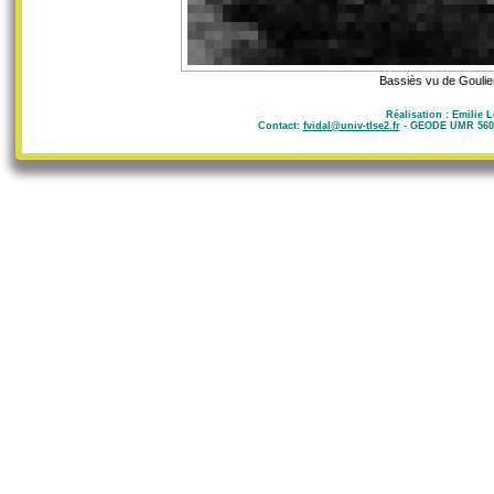
Bassiès vu de Goulier
Réalisation : Emilie 
Contact:
fvidal@univ-tlse2.fr
- GEODE UMR 5602 