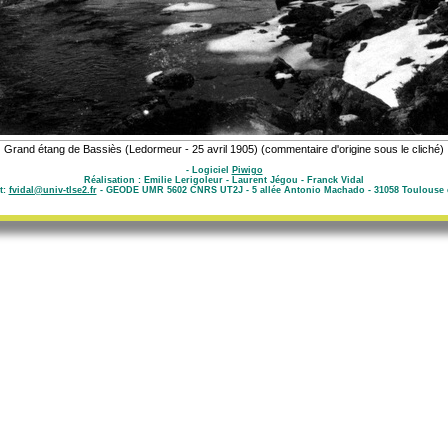
Grand étang de Bassiès (Ledormeur - 25 avril 1905) (commentaire d'origine sous le cliché)
- Logiciel
Piwigo
Réalisation : Emilie Lerigoleur - Laurent Jégou - Franck Vidal
t:
fvidal@univ-tlse2.fr
- GEODE UMR 5602 CNRS UT2J - 5 allée Antonio Machado - 31058 Toulouse 