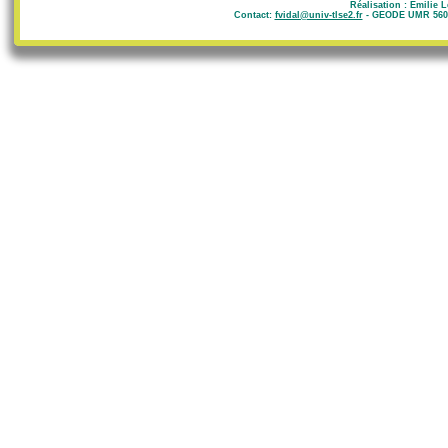
Réalisation : Emilie 
Contact:
fvidal@univ-tlse2.fr
- GEODE UMR 5602 