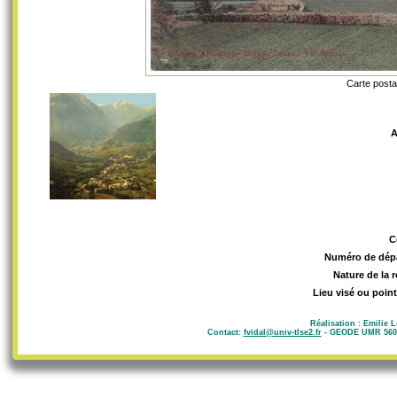
Carte posta
A
C
Numéro de dép
Nature de la 
Lieu visé ou point
Réalisation : Emilie 
Contact:
fvidal@univ-tlse2.fr
- GEODE UMR 5602 