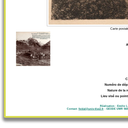
Carte postal
A
C
Numéro de dép
Nature de la 
Lieu visé ou point
Réalisation : Emilie 
Contact:
fvidal@univ-tlse2.fr
- GEODE UMR 5602 