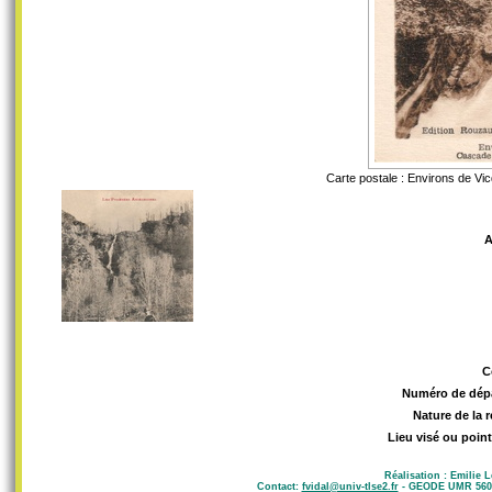
Carte postale : Environs de V
A
C
Numéro de dép
Nature de la 
Lieu visé ou point
Réalisation : Emilie 
Contact:
fvidal@univ-tlse2.fr
- GEODE UMR 5602 