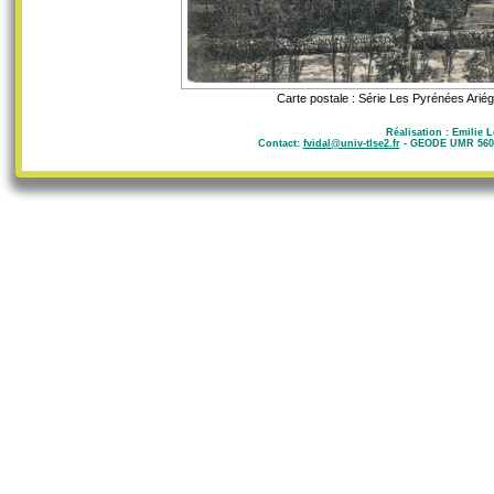
Carte postale : Série Les Pyrénées Ariége
Réalisation : Emilie 
Contact:
fvidal@univ-tlse2.fr
- GEODE UMR 5602 