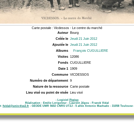
Carte postale : Vicdessos - Le centre du marché
Auteur
Bourg
Créée le
Jeudi 21 Juin 2012
Ajoutée le
Jeudi 21 Juin 2012
Albums
François CUGULLIERE
Visites
12086
Fonds
CUGULLIERE
Date 1
1909
Commune
VICDESSOS
Numéro de département
9
Nature de la ressource
Carte postale
Lieu visé ou point de visée
Lieu visé
- Logiciel
Piwigo
Réalisation : Emilie Lerigoleur - Laurent Jégou - Franck Vidal
t:
fvidal@univ-tlse2.fr
- GEODE UMR 5602 CNRS UT2J - 5 allée Antonio Machado - 31058 Toulouse 