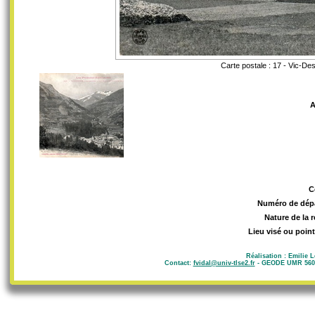
Carte postale : 17 - Vic-D
A
C
Numéro de dép
Nature de la 
Lieu visé ou point
Réalisation : Emilie 
Contact:
fvidal@univ-tlse2.fr
- GEODE UMR 5602 