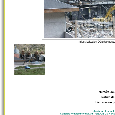
Industrialisation Déprise past
Numéro de 
Nature de
Lieu visé ou p
Réalisation : Emilie 
Contact:
fvidal@univ-tlse2.fr
- GEODE UMR 5602 