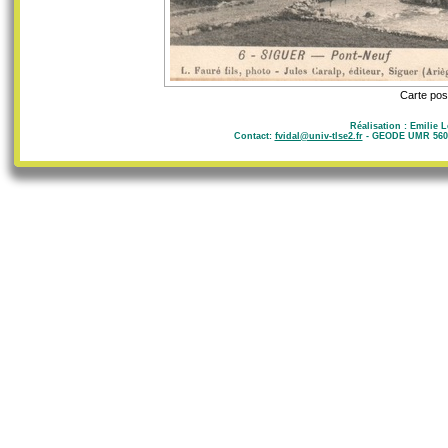
Carte post
Réalisation : Emilie 
Contact:
fvidal@univ-tlse2.fr
- GEODE UMR 5602 