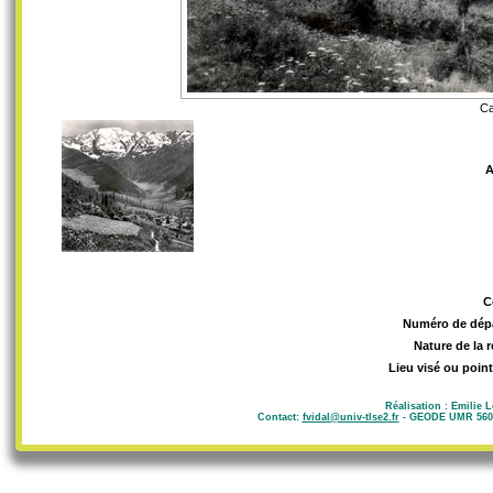
Ca
A
C
Numéro de dép
Nature de la 
Lieu visé ou point
Réalisation : Emilie 
Contact:
fvidal@univ-tlse2.fr
- GEODE UMR 5602 