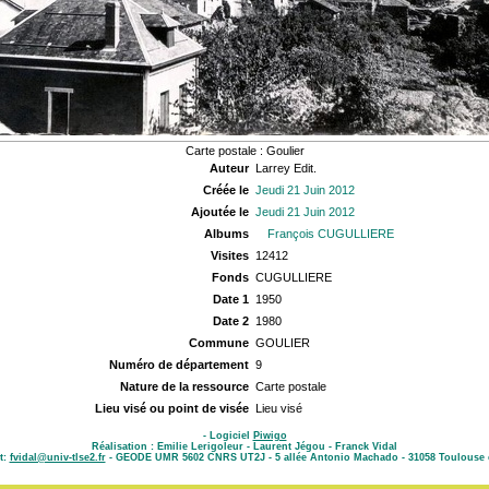
Carte postale : Goulier
Auteur
Larrey Edit.
Créée le
Jeudi 21 Juin 2012
Ajoutée le
Jeudi 21 Juin 2012
Albums
François CUGULLIERE
Visites
12412
Fonds
CUGULLIERE
Date 1
1950
Date 2
1980
Commune
GOULIER
Numéro de département
9
Nature de la ressource
Carte postale
Lieu visé ou point de visée
Lieu visé
- Logiciel
Piwigo
Réalisation : Emilie Lerigoleur - Laurent Jégou - Franck Vidal
t:
fvidal@univ-tlse2.fr
- GEODE UMR 5602 CNRS UT2J - 5 allée Antonio Machado - 31058 Toulouse 